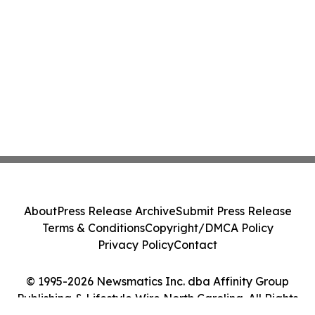
About
Press Release Archive
Submit Press Release
Terms & Conditions
Copyright/DMCA Policy
Privacy Policy
Contact
© 1995-2026 Newsmatics Inc. dba Affinity Group
Publishing & Lifestyle Wire North Carolina. All Rights